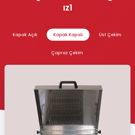
ız1
Kapak Açık
Kapak Kapalı
Üst Çekim
Çapraz Çekim